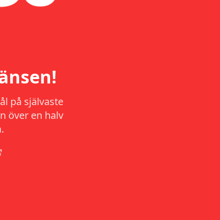
änsen!
l på självaste
n över en halv
.