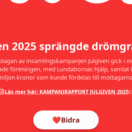
ven 2025 sprängde drömgr
plagan av insamlingskampanjen Julgiven gick i må
hade föreningen, med Lundabornas hjälp, samlat i
miljon kronor som kunde fördelas till mottagarna
Läs mer här: KAMPANJRAPPORT JULGIVEN 2025
❤️
Bidra