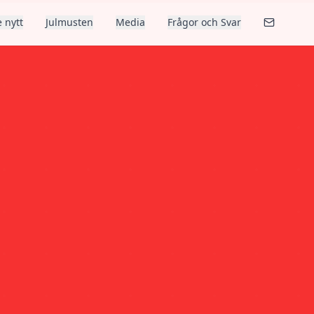
 nytt
Julmusten
Media
Frågor och Svar