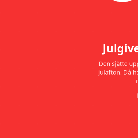
Julgi
Den sjätte up
julafton. Då 