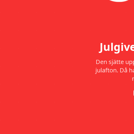
Julgi
Den sjätte up
julafton. Då 