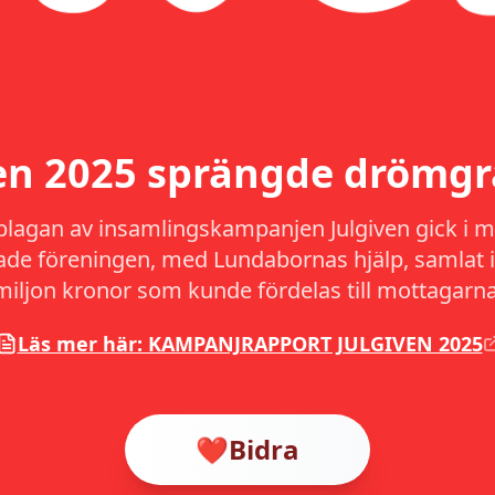
ven 2025 sprängde drömgr
plagan av insamlingskampanjen Julgiven gick i må
hade föreningen, med Lundabornas hjälp, samlat i
miljon kronor som kunde fördelas till mottagarna
Läs mer här: KAMPANJRAPPORT JULGIVEN 2025
❤️
Bidra