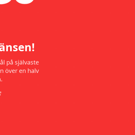
änsen!
l på självaste
n över en halv
.