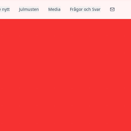
 nytt
Julmusten
Media
Frågor och Svar