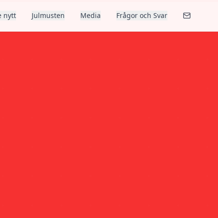
 nytt
Julmusten
Media
Frågor och Svar