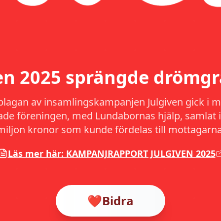
ven 2025 sprängde drömgr
plagan av insamlingskampanjen Julgiven gick i må
hade föreningen, med Lundabornas hjälp, samlat i
miljon kronor som kunde fördelas till mottagarna
Läs mer här: KAMPANJRAPPORT JULGIVEN 2025
❤️
Bidra