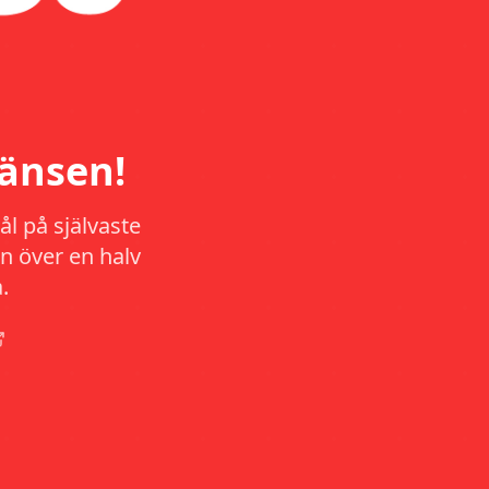
änsen!
l på självaste
n över en halv
.