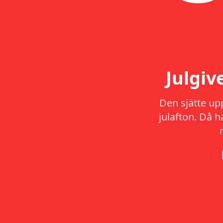
Julgi
Den sjätte up
julafton. Då 