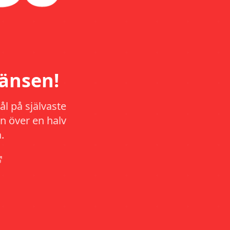
änsen!
l på självaste
n över en halv
.