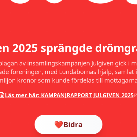
ven 2025 sprängde drömgr
plagan av insamlingskampanjen Julgiven gick i må
hade föreningen, med Lundabornas hjälp, samlat i
miljon kronor som kunde fördelas till mottagarna
Läs mer här: KAMPANJRAPPORT JULGIVEN 2025
❤️
Bidra