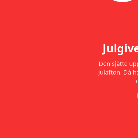
Julgi
Den sjätte up
julafton. Då 