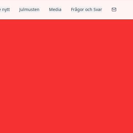
 nytt
Julmusten
Media
Frågor och Svar