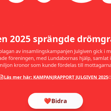
ven 2025 sprängde drömgr
plagan av insamlingskampanjen Julgiven gick i må
hade föreningen, med Lundabornas hjälp, samlat i
miljon kronor som kunde fördelas till mottagarna
Läs mer här: KAMPANJRAPPORT JULGIVEN 2025
❤️
Bidra