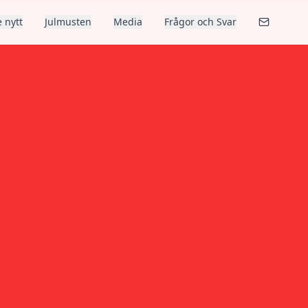
 nytt
Julmusten
Media
Frågor och Svar