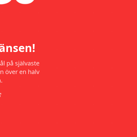
änsen!
l på självaste
n över en halv
.