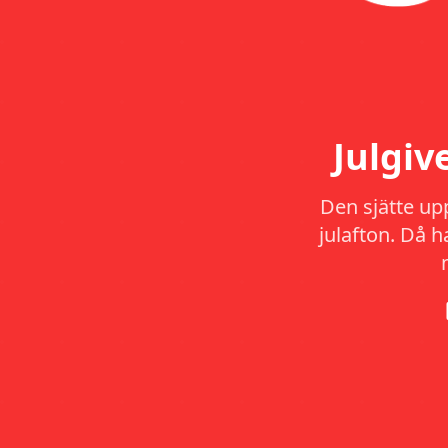
Julgi
Den sjätte up
julafton. Då 