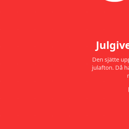
Julgi
Den sjätte up
julafton. Då 