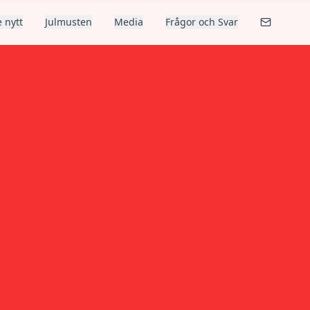
 nytt
Julmusten
Media
Frågor och Svar