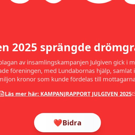
ven 2025 sprängde drömgr
plagan av insamlingskampanjen Julgiven gick i må
hade föreningen, med Lundabornas hjälp, samlat i
miljon kronor som kunde fördelas till mottagarna
Läs mer här: KAMPANJRAPPORT JULGIVEN 2025
❤️
Bidra