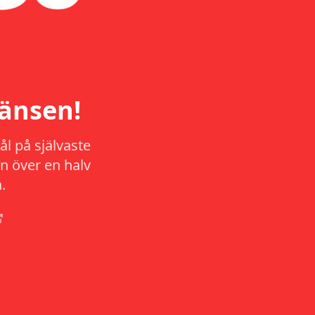
änsen!
l på självaste
n över en halv
.