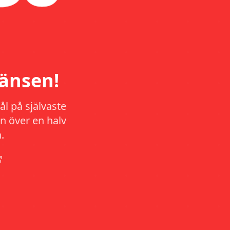
änsen!
l på självaste
n över en halv
.