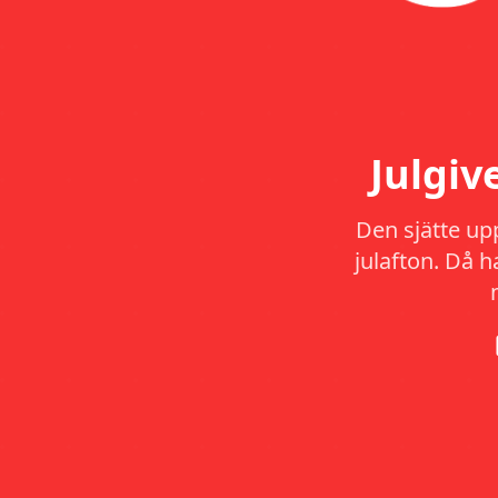
Julgi
Den sjätte up
julafton. Då 