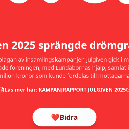
ven 2025 sprängde drömgr
plagan av insamlingskampanjen Julgiven gick i må
hade föreningen, med Lundabornas hjälp, samlat i
miljon kronor som kunde fördelas till mottagarna
Läs mer här: KAMPANJRAPPORT JULGIVEN 2025
❤️
Bidra