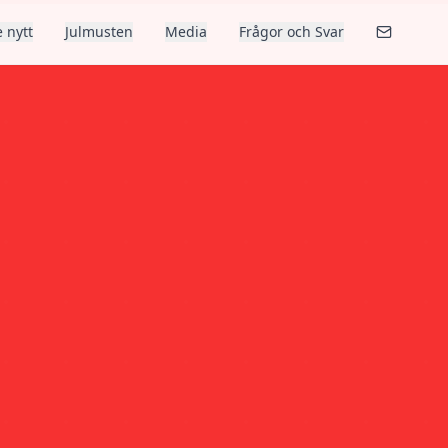
 nytt
Julmusten
Media
Frågor och Svar