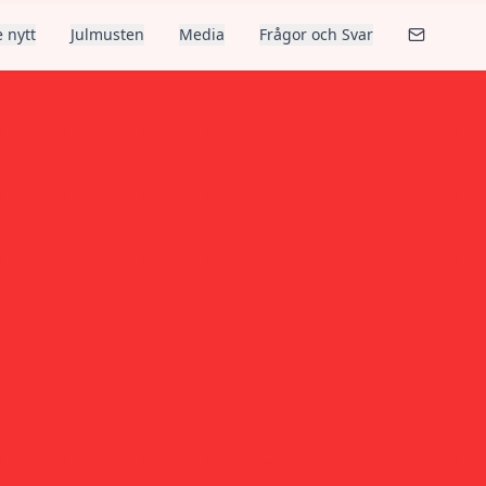
 nytt
Julmusten
Media
Frågor och Svar