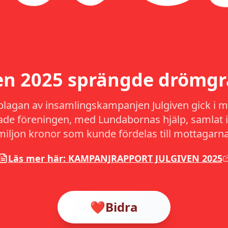
ven 2025 sprängde drömgr
plagan av insamlingskampanjen Julgiven gick i må
hade föreningen, med Lundabornas hjälp, samlat i
miljon kronor som kunde fördelas till mottagarna
Läs mer här: KAMPANJRAPPORT JULGIVEN 2025
❤️
Bidra