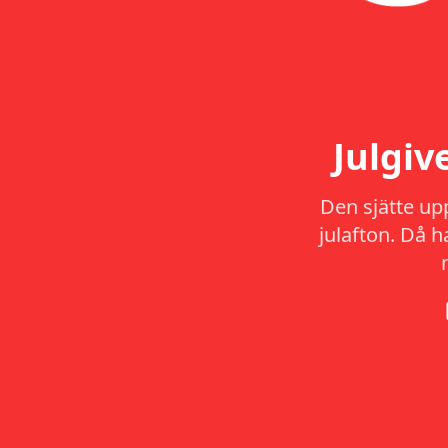
Julgi
Den sjätte up
julafton. Då 