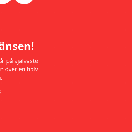
änsen!
l på självaste
n över en halv
.