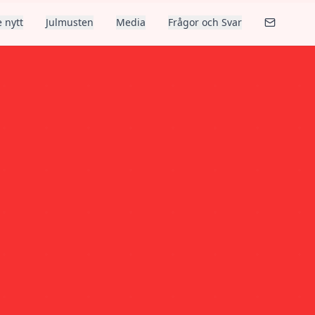
 nytt
Julmusten
Media
Frågor och Svar