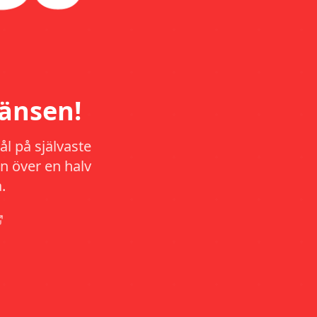
änsen!
l på självaste
n över en halv
.