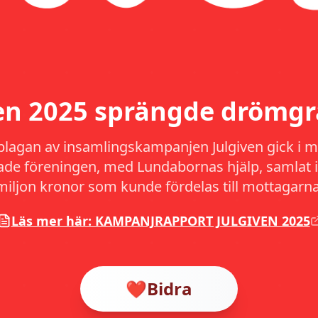
ven 2025 sprängde drömgr
plagan av insamlingskampanjen Julgiven gick i må
hade föreningen, med Lundabornas hjälp, samlat i
miljon kronor som kunde fördelas till mottagarna
Läs mer här: KAMPANJRAPPORT JULGIVEN 2025
❤️
Bidra