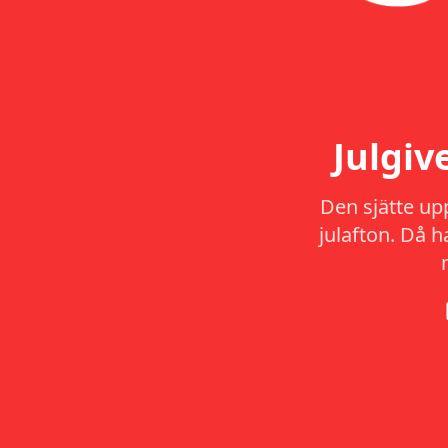
Julgi
Den sjätte up
julafton. Då 