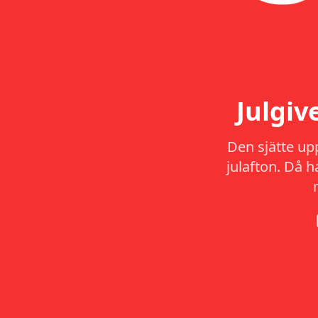
Julgi
Den sjätte up
julafton. Då 