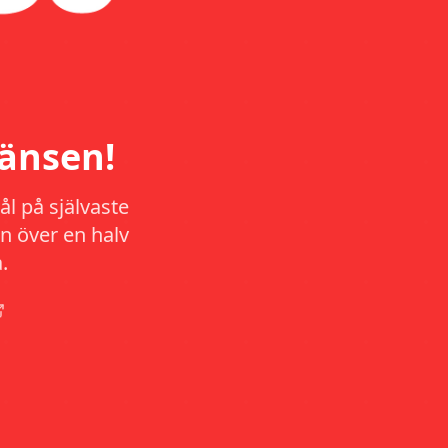
änsen!
l på självaste
n över en halv
.