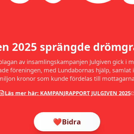
ven 2025 sprängde drömgr
plagan av insamlingskampanjen Julgiven gick i må
hade föreningen, med Lundabornas hjälp, samlat i
miljon kronor som kunde fördelas till mottagarna
Läs mer här: KAMPANJRAPPORT JULGIVEN 2025
❤️
Bidra